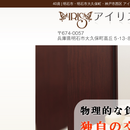
40肩 |
明石市・明石市大久保町・神戸市西区 ア