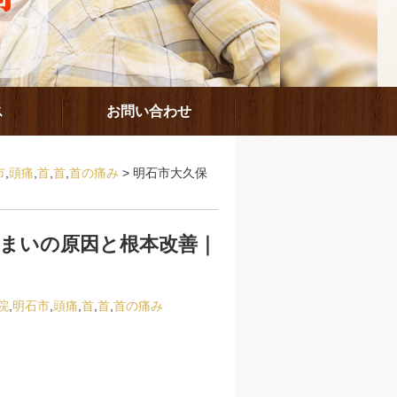
ス
お問い合わせ
市
,
頭痛
,
首
,
首
,
首の痛み
> 明石市大久保
 めまいの原因と根本改善｜
院
,
明石市
,
頭痛
,
首
,
首
,
首の痛み