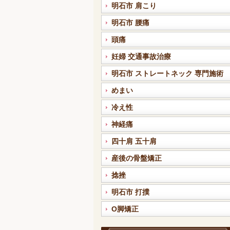
明石市 肩こり
明石市 腰痛
頭痛
妊婦 交通事故治療
明石市 ストレートネック 専門施術
めまい
冷え性
神経痛
四十肩 五十肩
産後の骨盤矯正
捻挫
明石市 打撲
O脚矯正