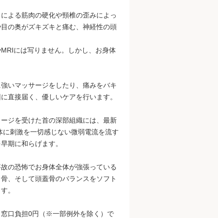
ちによる筋肉の硬化や頸椎の歪みによっ
や目の奥がズキズキと痛む、神経性の頭
MRIには写りません。しかし、お身体
に強いマッサージをしたり、痛みをバキ
因に直接届く、優しいケアを行います。
メージを受けた首の深部組織には、最新
体に刺激を一切感じない微弱電流を流す
を早期に和らげます。
事故の恐怖でお身体全体が強張っている
甲骨、そして頭蓋骨のバランスをソフト
ます。
窓口負担0円（※一部例外を除く）で