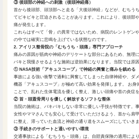
③ 後頭部の神経への刺激（後頭神経痛）
首から後頭部、頭頂部へと走る「大後頭神経」などが、むちう
てピキピキと圧迫されることがあります。これにより、後頭部
痛が発生します。
これらはすべて「骨」の異常ではないため、病院のレントゲンや
の中では確実に悲鳴を上げている状態なのです。
2. アイリス整骨院の「むちうち・頭痛」専門アプローチ
痛みの原因が筋肉や神経のデリケートな部分にあるため、無理
バキと我慢させるような施術は逆効果になります。当院では原
① NASA技術「アキュスコープ」で神経の興奮と痛みを鎮める
事故による強い衝撃で過剰に興奮してしまった自律神経や、ダ
機器「アキュスコープ」が極めて高い効果を発揮します。 お身
ことで、乱れた生体電流を優しく整え、激しい頭痛や首の炎症
② 首・頭蓋骨周りを優しく解放するソフトな整体
当院の施術は、バキバキしない非常に優しい手技が特徴です。
女性やママさんでも安心して受けていただけるよう、首から肩
に整え、滞っていた血流と神経の通り道をスムーズにしていき
③ 手続きのサポートと通いやすい環境
交通事故による「むちうち・頭痛」は、自賠責保険の適用により