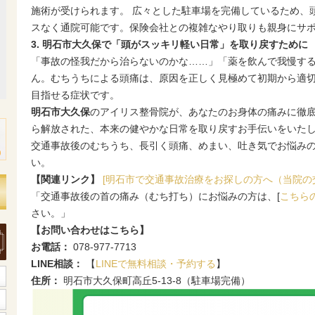
施術が受けられます。 広々とした駐車場を完備しているため、
スなく通院可能です。保険会社との複雑なやり取りも親身にサ
3. 明石市大久保で「頭がスッキリ軽い日常」を取り戻すために
「事故の怪我だから治らないのかな……」「薬を飲んで我慢す
ん。むちうちによる頭痛は、原因を正しく見極めて初期から適
目指せる症状です。
明石市大久保
のアイリス整骨院が、あなたのお身体の痛みに徹
ら解放された、本来の健やかな日常を取り戻すお手伝いをいた
交通事故後のむちうち、長引く頭痛、めまい、吐き気でお悩み
い。
【関連リンク】
[明石市で交通事故治療をお探しの方へ（当院の
「交通事故後の首の痛み（むち打ち）にお悩みの方は、[
こちら
さい。」
【お問い合わせはこちら】
お電話：
078-977-7713
LINE相談：
【
LINEで無料相談・予約する
】
住所：
明石市大久保町高丘5-13-8（駐車場完備）