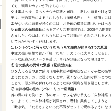
でも、頭痛やめまいが治まらない」
交通事故の後、首のムチウチ症状と同時に、激しい頭痛や吐き
実は、交通事故による「むちうち（頸椎捻挫）」と「頭痛」に
常がないのに頭痛が続くのには、お身体の構造に基づいたはっ
明石市大久保町高丘
にあるアイリス整骨院では、2008年の開
きました。今回は、むちうちによって頭痛が引き起こされるメ
いて分かりやすく解説します。
1. レントゲンに写らない？むちうちで頭痛が起きる3つの原因
事故の強い衝撃で首が「鞭（むち）」のように大きくしなると
ートな組織がダメージを受け、それが頭痛となって現れます。
① 首の筋肉の異常な緊張（緊張型頭痛）
頭を支える首や肩の筋肉（頭半棘筋や僧帽筋など）が事故の衝
ようにとガチガチに硬くなります。硬くなった筋肉が頭へとつ
ことで、頭が締め付けられるような鈍い頭痛を引き起こします
② 自律神経の乱れ（バレ・リュー症候群）
首の骨のすぐ側には、体のオン・オフを切り替える「自律神経
ちによってこの自律神経が刺激され、過剰に興奮してしまうと
「吐き気」「だるさ」といった不調がセットで現れるようにな