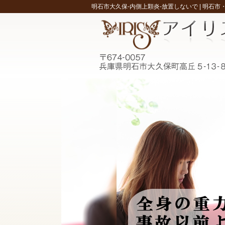
明石市大久保-内側上顆炎-放置しないで |
明石市