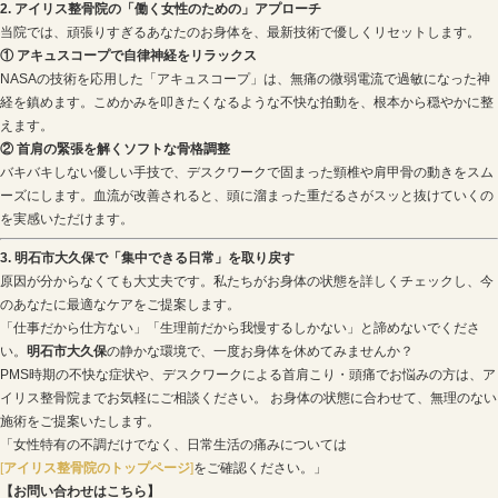
原因が何であれ、今この瞬間がつらい。そんな
明石市大
様、一人で抱え込んでいませんか？
明石市大久保町高丘
のアイリス整骨院には、デスクワーク
が重なり、限界を迎えて来院される方が多くいらっしゃ
1. なぜ「原因不明のモヤモヤした痛み」が起きるのか？
デスクワーク中の頭痛や重だるさは、複数の要因が絡み
デスクワークによる筋緊張：
長時間の同じ姿勢で首・肩
頭筋）が締め付けられるように痛みます。
生理前の自律神経の乱れ：
ホルモンバランスの変化で神
耐えられるコリも「耐えがたい痛み」として感じやすく
「何が原因か分からない」のは、これらが複雑に混ざり
市大久保
の当院では、その絡まった糸を一つずつ解いて
2. アイリス整骨院の「働く女性のための」アプローチ
当院では、頑張りすぎるあなたのお身体を、最新技術で