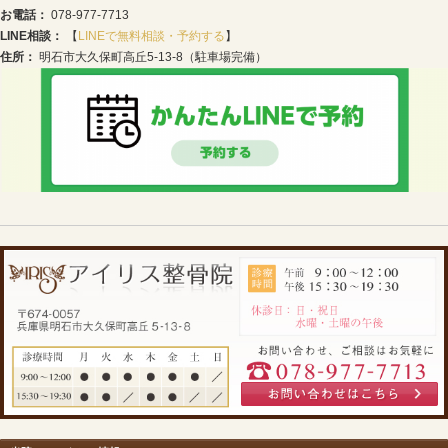
① アキュスコープで自律神経をリラックス
NASAの技術を応用した「アキュスコープ」は、無痛の
経を鎮めます。こめかみを叩きたくなるような不快な拍
えます。
② 首肩の緊張を解くソフトな骨格調整
バキバキしない優しい手技で、デスクワークで固まった
ーズにします。血流が改善されると、頭に溜まった重だ
を実感いただけます。
3. 明石市大久保で「集中できる日常」を取り戻す
原因が分からなくても大丈夫です。私たちがお身体の状
のあなたに最適なケアをご提案します。
「仕事だから仕方ない」「生理前だから我慢するしかな
い。
明石市大久保
の静かな環境で、一度お身体を休めて
PMS時期の不快な症状や、デスクワークによる首肩こり