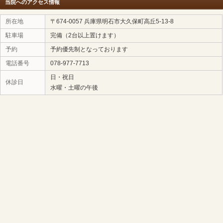
イリス整骨院までお気軽にご相談ください。 お身体の状
施術をご提案いたします。
「女性特有の不調だけでなく、日常生活の痛みについて
[
アイリス整骨院のトップページ
]
をご確認ください。」
【お問い合わせはこちら】
お電話：
078-977-7713
LINE相談：
【
LINEで無料相談・予約する
】
住所：
明石市大久保町高丘5-13-8（駐車場完備）