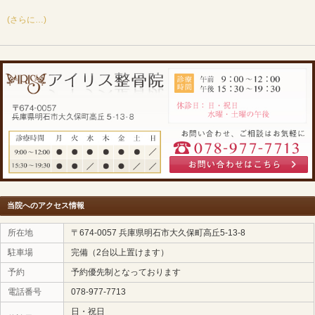
で
認知度も高まっておりますが
各種健康保険を使用した
首の寝違え
ギックリ腰
足首の捻挫
手首の捻挫
五十肩
膝の痛み
等々
の治療も対応しております
本日は
腰についてお話いたします
(さらに…)