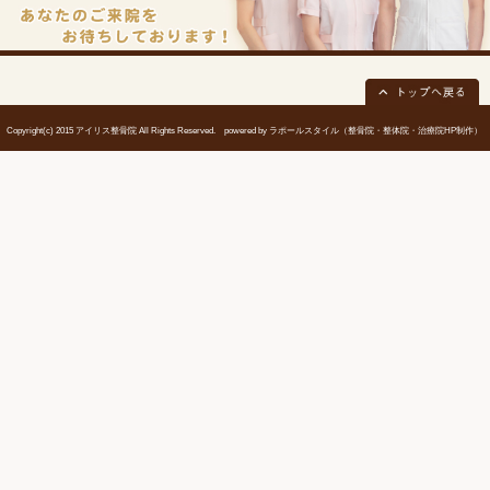
駐車場
完備（2台以上置けます）
予約
予約優先制となっております
電話番号
078-977-7713
日・祝日
休診日
水曜・土曜の午後