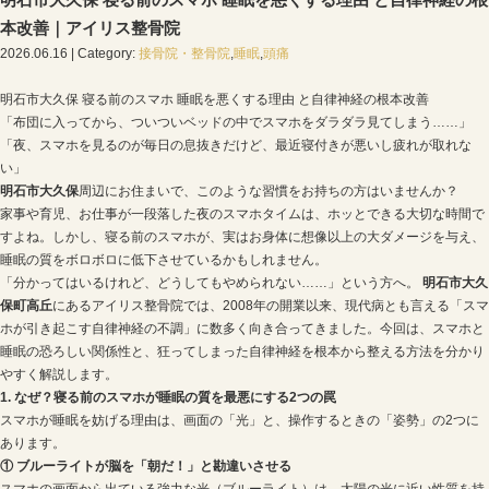
Blog記事一覧
>
接骨院・整骨院
,
睡眠
,
頭痛
> 明石市大久
くする理由 と自律神経の根本改善｜アイリス整骨院
明石市大久保 寝る前のスマホ 睡眠を悪くする
本改善｜アイリス整骨院
2026.06.16 | Category:
接骨院・整骨院
,
睡眠
,
頭痛
明石市大久保 寝る前のスマホ 睡眠を悪くする理由 と自
「布団に入ってから、ついついベッドの中でスマホをダ
「夜、スマホを見るのが毎日の息抜きだけど、最近寝付
い」