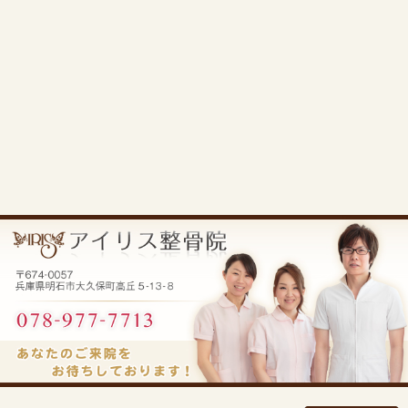
【お問い合わせはこちら】
お電話：
078-977-7713
LINE相談：
【
LINEで無料相談・予約する
】
住所：
明石市大久保町高丘5-13-8（駐車場完備）
«
交通事故 数日後から 痛みが出たら
明石市大久
どうする？保険の期限とむちうちの注
で 原因と根