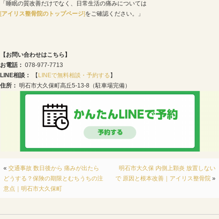
ブルーライトや画面からの情報過多によって、ギガギガ
経には、最新機器「アキュスコープ」が極めて高い効果を
切刺激を感じない優しい微弱電流を流すことで、乱れた
しくチューニング。興奮した交感神経をスッと鎮め、そ
と自然に眠くなる」本来のお身体へと導きます。プロの
ニングに重宝する、当院自慢の機器です。
② スマホ首を優しく根本改善するソフトな整体
スマホ操作で前に突き出てしまった頭と、ガチガチに固
を、非常に優しい手技で丁寧に解放していきます。 バキ
は一切行いませんので、緊張しやすい女性やママさんも
す。首の負担が取れて血流がスムーズになることで、驚
ります。
③ 駐車場完備・女性スタッフ在籍の通いやすい環境
敷地内には広々とした専用駐車場を完備。完全予約制の