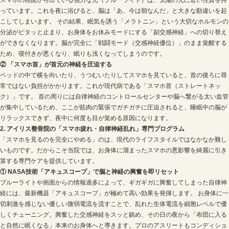
明石市大久保
周辺にお住まいで、このような習慣をお持
家事や育児、お仕事が一段落した夜のスマホタイムは、
すよね。しかし、寝る前のスマホが、実はお身体に想像
睡眠の質をボロボロに低下させているかもしれません。
「分かってはいるけれど、どうしてもやめられない……
保町高丘
にあるアイリス整骨院では、2008年の開業以
ホが引き起こす自律神経の不調」に数多く向き合ってき
睡眠の恐ろしい関係性と、狂ってしまった自律神経を根
やすく解説します。
1. なぜ？寝る前のスマホが睡眠の質を最悪にする2つの罠
スマホが睡眠を妨げる理由は、画面の「光」と、操作する
あります。
① ブルーライトが脳を「朝だ！」と勘違いさせる
スマホの画面から出ている強力な光（ブルーライト）は
っています。これを夜に浴びると、脳は「あ、今は朝な