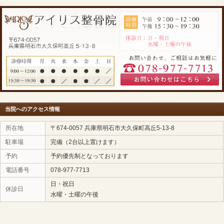
空間で、女性スタッフも在籍しております。日々のスマ
のお身体を心から労わる贅沢な時間をお過ごしいただけ
3. 明石市大久保で「スマホに振り回されない健やかな眠
スマホはとても便利な道具ですが、気付かないうちにお
っていきます。 「寝ても疲れが取れない」「朝から頭が
それはお身体からのイエローカードです。
付き合い方を少しだけ見直しながら、すでに硬くなって
神経は、プロの手を借りて一度きれいにリセットしてあ
明石市大久保
のアイリス整骨院が、あなたのお悩みにど
キリ目覚めて笑顔で一日をスタートできる日常を全力で
スマホによる首の痛み、不眠、疲れが取れないとお悩み
式LINEまたはお電話からご相談ください。
「睡眠の質改善だけでなく、日常生活の痛みについては
[
アイリス整骨院のトップページ
]
をご確認ください。」