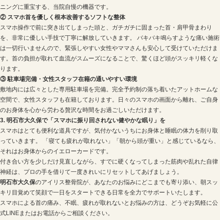
こしてしまいます。 その結果、眠気を誘う「メラトニン
分泌がピタッと止まり、お身体をお休みモードにする「
ができなくなります。脳が完全に「戦闘モード（交感神
ため、寝付きが悪くなり、眠りも浅くなってしまうので
② 「スマホ首」が首元の神経を圧迫する
ベッドの中で横を向いたり、うつむいたりしてスマホを
常ではない負担がかかります。これが現代病である「ス
ク）」です。 首の周りには自律神経のコントロールセン
が集中しているため、ここが筋肉の緊張でガチガチに圧
リラックスできず、夜中に何度も目が覚める原因になり
2. アイリス整骨院の「スマホ疲れ・自律神経乱れ」専門
「スマホを見るのを完全にやめる」のは、現代のライフ
いものです。だからこそ当院では、お身体に溜まったス
算する専門ケアを提供しています。
① NASA技術「アキュスコープ」で脳と神経の興奮を即