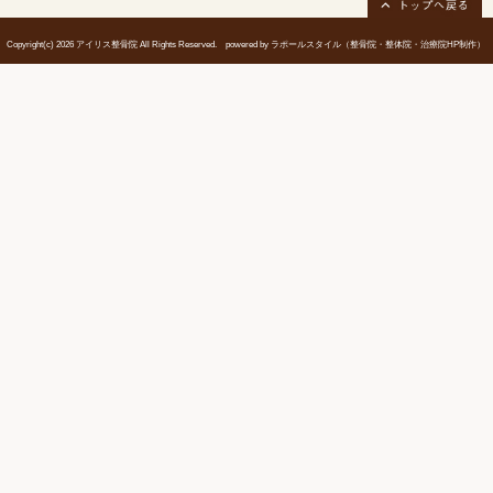
当院へのアクセス情報
所在地
〒674-0057 兵庫県明石市大久保町高丘5
駐車場
完備（2台以上置けます）
予約
予約優先制となっております
電話番号
078-977-7713
日・祝日