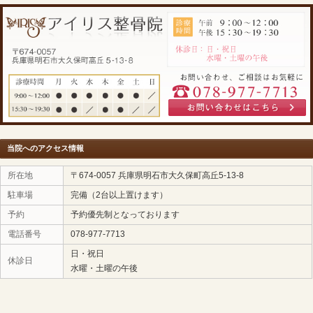
病院で異常無しと言われた頭痛
お電話：
078-977-7713
LINE相談：
【
LINEで無料相談・予約する
】
住所：
明石市大久保町高丘5-13-8（駐車場完備）