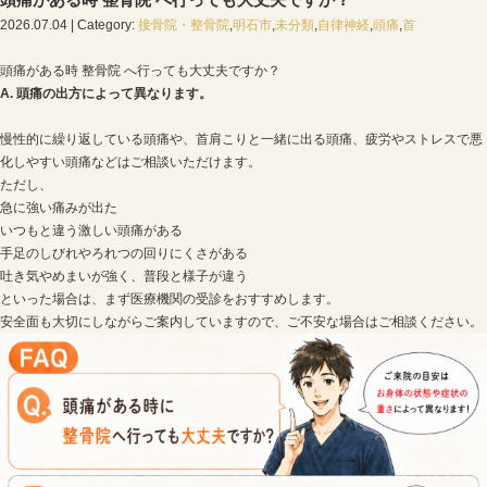
Blog記事一覧
>
接骨院・整骨院
,
明石市
,
未分類
,
自律神経
,
骨院 へ行っても大丈夫ですか？
頭痛がある時 整骨院 へ行っても大丈夫です
2026.07.04 | Category:
接骨院・整骨院
,
明石市
,
未分類
,
自
頭痛がある時 整骨院 へ行っても大丈夫ですか？
A. 頭痛の出方によって異なります。
慢性的に繰り返している頭痛や、首肩こりと一緒に出る
化しやすい頭痛などはご相談いただけます。