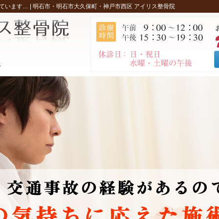
います… |
明石市・明石市大久保町・神戸市西区 アイリス整骨院