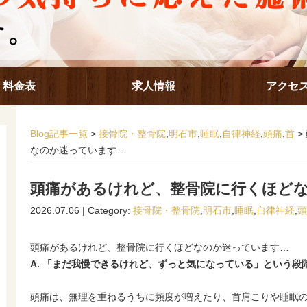
料金表
求人情報
アクセ
Blog記事一覧
>
接骨院・整骨院
,
明石市
,
睡眠
,
自律神経
,
頭痛
,
首
>
なのか迷っています…
頭痛があるけれど、整骨院に行くほど
2026.07.06 | Category:
接骨院・整骨院
,
明石市
,
睡眠
,
自律神経
,
頭
頭痛があるけれど、整骨院に行くほどなのか迷っています…
A. 「まだ我慢できるけれど、ずっと気になっている」という段
頭痛は、無理を重ねるうちに頻度が増えたり、首肩こりや睡眠